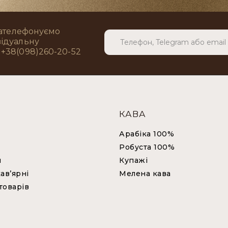
зателефонуємо
відуальну
+38(098)260-20-52
КАВА
Арабіка 100%
Робуста 100%
и
Купажі
ав’ярні
Мелена кава
товарів