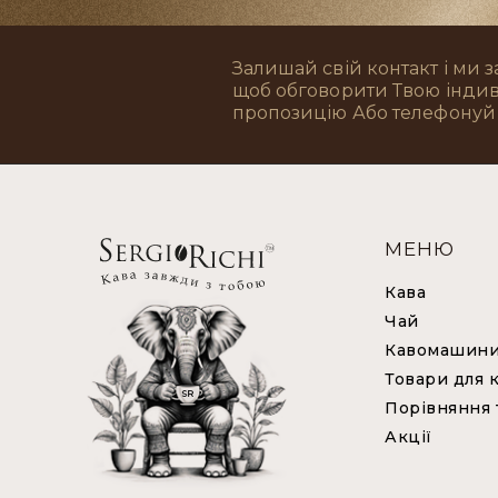
Залишай свій контакт і ми 
щоб обговорити Твою інди
пропозицію Або телефонуй 
МЕНЮ
Кава
Чай
Кавомашин
Товари для к
Порівняння 
Акції