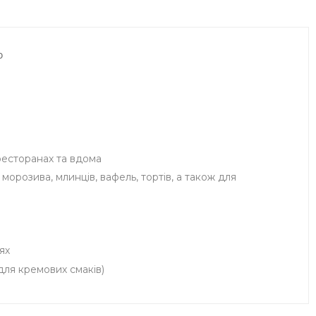
ю
 ресторанах та вдома
орозива, млинців, вафель, тортів, а також для
ях
для кремових смаків)