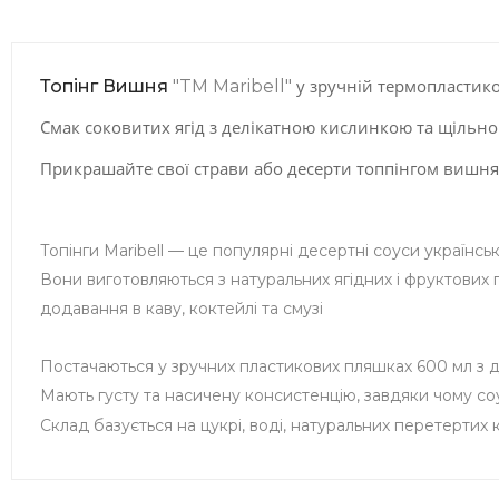
у зручній термопластик
Топінг Вишня
"TM Maribell"
Смак соковитих ягід з делікатною кислинкою та щільн
Прикрашайте свої страви або десерти топпінгом вишня
Топінги Maribell — це популярні десертні соуси українс
Вони виготовляються з натуральних ягідних і фруктових п
додавання в каву, коктейлі та смузі
Постачаються у зручних пластикових пляшках 600 мл з 
Мають густу та насичену консистенцію, завдяки чому со
Склад базується на цукрі, воді, натуральних перетертих