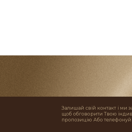
Залишай свій контакт і ми 
щоб обговорити Твою інди
пропозицію Або телефонуй 