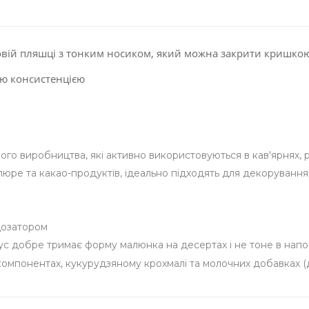
овій пляшці з тонким носиком, який можна закрити кришко
ою консистенцією
ького виробництва, які активно використовуються в кав'ярнях,
юре та какао-продуктів, ідеально підходять для декорування м
дозатором
ус добре тримає форму малюнка на десертах і не тоне в напо
 компонентах, кукурудзяному крохмалі та молочних добавках (