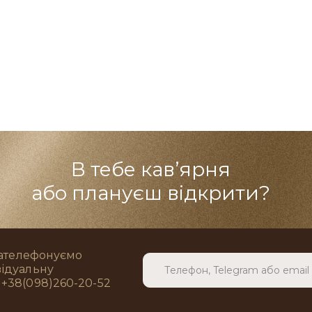
В тебе кав’ярня
або плануєш відкрити?
зателефонуємо
відуальну
+38(098)260-20-52