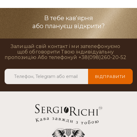
В тебе кав’ярня
або плануєш відкрити?
Залишай свій контакт і ми зателефонуємо
щоб обговорити Твою індивідуальну
пропозицію Або телефонуй +38(098)260-20-52
ВІДПРАВИТИ