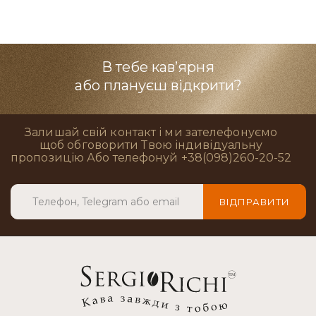
В тебе кав’ярня
або плануєш відкрити?
Залишай свій контакт і ми зателефонуємо
щоб обговорити Твою індивідуальну
пропозицію Або телефонуй +38(098)260-20-52
ВІДПРАВИТИ