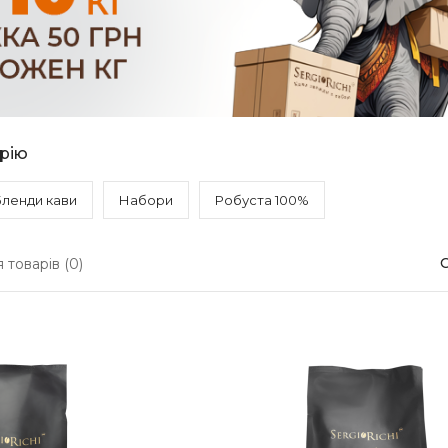
орію
Бленди кави
Набори
Робуста 100%
 товарів (0)