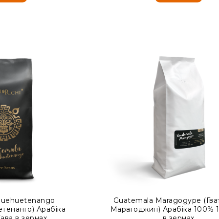
Huehuetenango
Guatemala Maragogype (Гва
етенанго) Арабіка
Марагоджип) Арабіка 100% 1
ава в зернах
в зернах