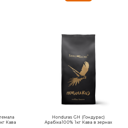
темала
Honduras GH (Гондурас)
кг Кава
Арабіка100% 1кг Кава в зернах