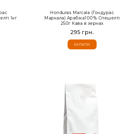
рас
Honduras Marcala (Гондурас
лті 1кг
Маркала) Арабіка100% Спешелті
250г Кава в зернах
295 грн.
КУПИТИ