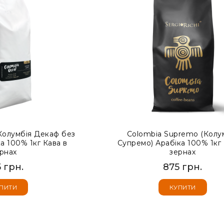
Колумбія Декаф без
Colombia Supremo (Колу
а 100% 1кг Кава в
Супремо) Арабіка 100% 1кг 
рнах
зернах
 грн.
875 грн.
ПИТИ
КУПИТИ