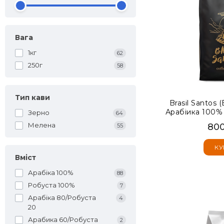
Вага
1кг
62
250г
58
Тип кави
Brasil Santos 
Арабіика 100% 
Зерно
64
Мелена
800
55
КУ
Вміст
Арабіка 100%
88
Робуста 100%
7
Арабіка 80/Робуста
4
20
Арабика 60/Робуста
2