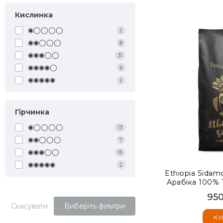
Кислинка
◉◯◯◯◯
2
◉◉◯◯◯
8
◉◉◉◯◯
31
◉◉◉◉◯
9
◉◉◉◉◉
2
Гірчинка
◉◯◯◯◯
13
◉◉◯◯◯
7
◉◉◉◯◯
15
◉◉◉◉◉
2
Ethiopia Sidam
Арабіка 100% 1
950
Скасувати
Виберіть фільтри
КУ