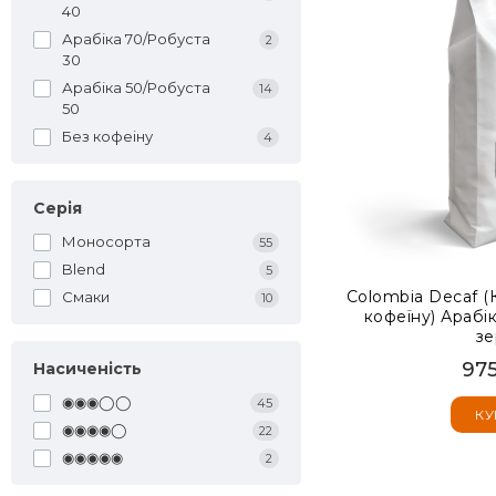
40
Арабіка 70/Робуста
2
30
Арабіка 50/Робуста
14
50
Без кофеіну
4
Серія
Моносорта
55
Blend
5
Colombia Decaf (
Смаки
10
кофеїну) Арабік
зе
975
Насиченість
◉◉◉◯◯
45
КУ
◉◉◉◉◯
22
◉◉◉◉◉
2