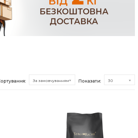
Сортування:
За замовчуванням
Показати:
30