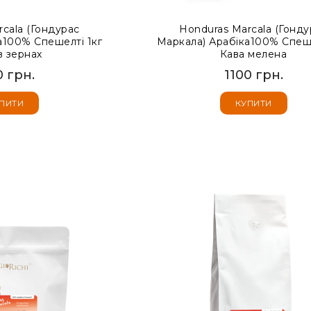
cala (Гондурас
Honduras Marcala (Гонду
а100% Спешелті 1кг
Маркала) Арабіка100% Спеше
в зернах
Кава мелена
0 грн.
1100 грн.
ПИТИ
КУПИТИ