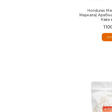
Honduras Mar
Маркала) Арабік
Кава 
110
КУ