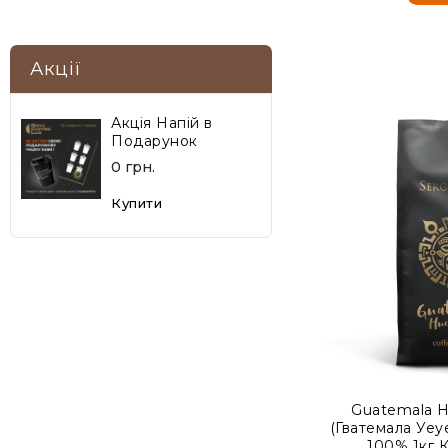
Акції
Акція Напій в
Подарунок
0 грн.
Купити
Guatemala 
(Гватемала Уеу
100% 1кг К