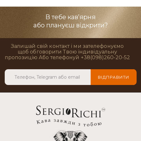
В тебе кав’ярня
або плануєш відкрити?
Залишай свій контакт і ми зателефонуємо
щоб обговорити Твою індивідуальну
пропозицію Або телефонуй +38(098)260-20-52
ВІДПРАВИТИ