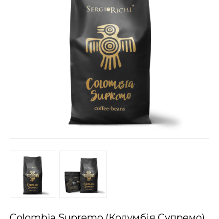
Colombia Supremo (Колумбія Супремо)