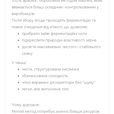
100% арабіка , оброблена методом washed, який
вважається більш складним і контрольованим у
виробництві
Після збору ягоди проходять ферментацію та
повне очищення від м’якоті, що дозволяє:
прибрати зайві ферментаційні ноти
підкреслити природні властивості зерна
досягти максимально чистого і стабільного
смаку
У чашці:
чиста, структурована кислинка
збалансована солодкість
чітко виражені дескриптори без “шуму”
легке, але витончене тіло
Чому дорожче:
Митий метод потребує значно більше ресурсів