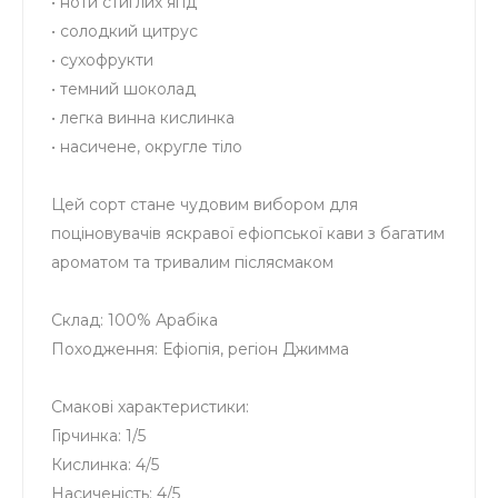
• ноти стиглих ягід
• солодкий цитрус
• сухофрукти
• темний шоколад
• легка винна кислинка
• насичене, округле тіло
Цей сорт стане чудовим вибором для
поціновувачів яскравої ефіопської кави з багатим
ароматом та тривалим післясмаком
Склад: 100% Арабіка
Походження: Ефіопія, регіон Джимма
Смакові характеристики:
Гірчинка: 1/5
Кислинка: 4/5
Насиченість: 4/5