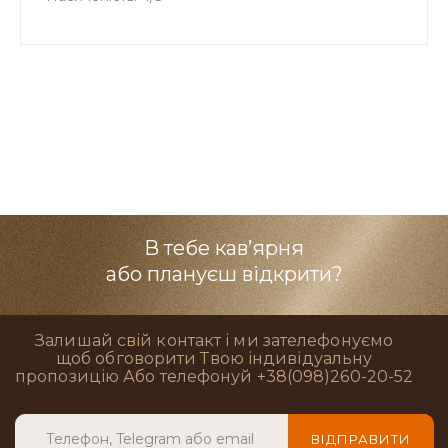
В тебе кав’ярня
або плануєш відкрити?
Залишай свій контакт і ми зателефонуємо
щоб обговорити Твою індивідуальну
пропозицію Або телефонуй +38(098)260-20-52
ВІДПРАВИТИ