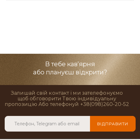
В тебе кав’ярня
або плануєш відкрити?
Залишай свій контакт і ми зателефонуємо
щоб обговорити Твою індивідуальну
пропозицію Або телефонуй +38(098)260-20-52
ВІДПРАВИТИ