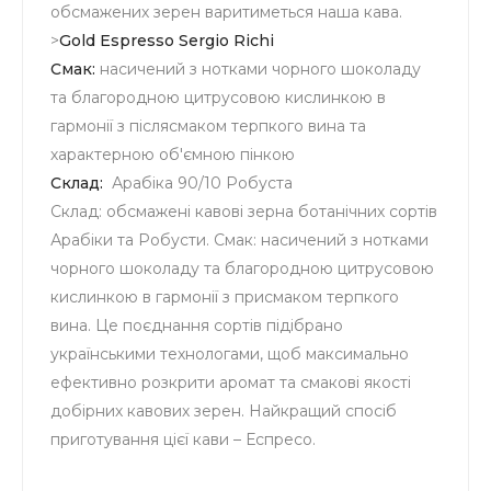
обсмажених зерен варитиметься наша кава.
>
Gold Espresso Sergio Richi
Смак:
насичений з нотками чорного шоколаду
та благородною цитрусовою кислинкою в
гармонії з післясмаком терпкого вина та
характерною об'ємною пінкою
Склад:
Арабіка 90/10 Робуста
Склад: обсмажені кавові зерна ботанічних сортів
Арабіки та Робусти. Смак: насичений з нотками
чорного шоколаду та благородною цитрусовою
кислинкою в гармонії з присмаком терпкого
вина. Це поєднання сортів підібрано
українськими технологами, щоб максимально
ефективно розкрити аромат та смакові якості
добірних кавових зерен. Найкращий спосіб
приготування цієї кави – Еспресо.