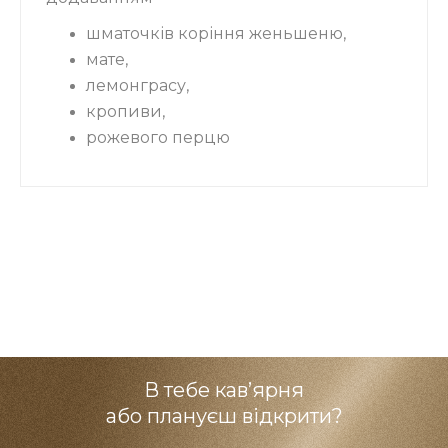
шматочків коріння женьшеню,
мате,
лемонграсу,
кропиви,
рожевого перцю
В тебе кав’ярня
або плануєш відкрити?