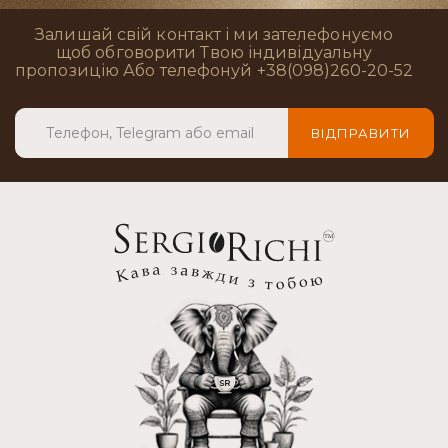
Залишай свій контакт і ми зателефонуємо
щоб обговорити Твою індивідуальну
пропозицію Або телефонуй +38(098)260-20-52
ВІДПРАВИТИ