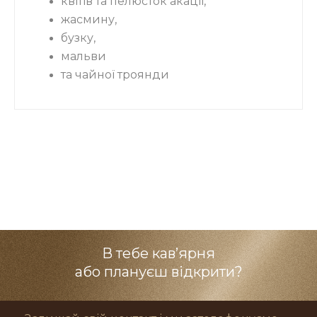
квітів та пелюсток акації,
жасмину,
бузку,
мальви
та чайної троянди
В тебе кав’ярня
або плануєш відкрити?