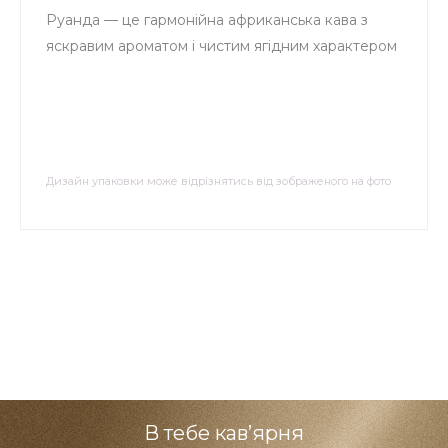
Руанда — це гармонійна африканська кава з
яскравим ароматом і чистим ягідним характером
Дизайн упаковки може відрізнятись від зображеного на фото
В тебе кав’ярня