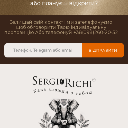
або плануєш відкрити?
Залишай свій контакт і ми зателефонуємо
щоб обговорити Твою індивідуальну
пропозицію Або телефонуй +38(098)260-20-52
ВІДПРАВИТИ