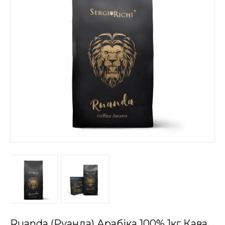
Ruanda (Руанда) Арабіка 100% 1кг Кава