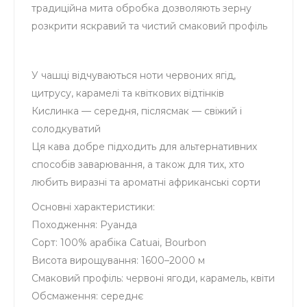
традиційна мита обробка дозволяють зерну
розкрити яскравий та чистий смаковий профіль
У чашці відчуваються ноти червоних ягід,
цитрусу, карамелі та квіткових відтінків
Кислинка — середня, післясмак — свіжий і
солодкуватий
Ця кава добре підходить для альтернативних
способів заварювання, а також для тих, хто
любить виразні та ароматні африканські сорти
Основні характеристики:
Походження: Руанда
Сорт: 100% арабіка Catuai, Bourbon
Висота вирощування: 1600–2000 м
Смаковий профіль: червоні ягоди, карамель, квіти
Обсмаження: середнє