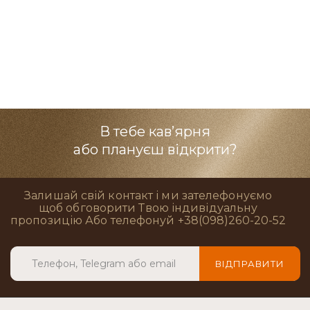
В тебе кав’ярня
або плануєш відкрити?
Залишай свій контакт і ми зателефонуємо
щоб обговорити Твою індивідуальну
пропозицію Або телефонуй +38(098)260-20-52
ВІДПРАВИТИ