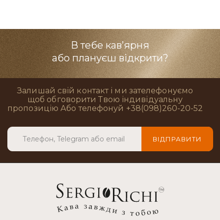
В тебе кав’ярня
або плануєш відкрити?
Залишай свій контакт і ми зателефонуємо
щоб обговорити Твою індивідуальну
пропозицію Або телефонуй +38(098)260-20-52
ВІДПРАВИТИ