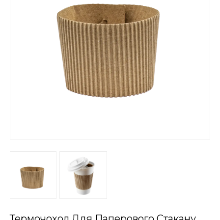
Термочохол Для Паперового Стакану